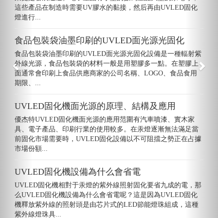
這些產品在制造時需要UV膠水的黏接，然后再由UVLED固化
燈進行...
食品包裝袋油墨印刷的UVLED面光源光固化
食品包裝袋油墨印刷的UVLED面光源光固化設備是一種輻射紫
外線光源，食品包裝袋的材料一般是用塑膠多一點。在塑膠上
面通常會印刷上食品供應商家的公司名稱、LOGO、食品食用
期限、...
UVLED固化機面光源的原理、結構及應用
優杰特UVLED固化機面光源的應用范圍有汽車噴漆、實木家
具、電子產品、印刷行業的使用較多。在汞燈逐漸無法滿足當
前固化市場需要時，UVLED固化設備以不可阻擋之勢正在占據
市場份額...
UVLED固化機設備為什么會省電
UVLED固化機相對于汞燈的紫外線照射固化要省九成的電，那
么UVLED固化機設備為什么會省電呢？這是因為UVLED固化
機釋放紫外線的照射頭是由芯片式的LED節能燈珠組成，這種
紫外線燈珠具...