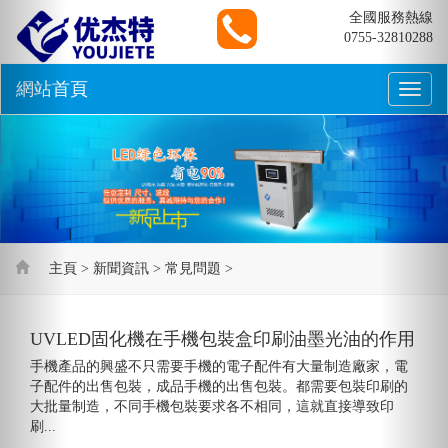
Previous
Nex
全國服務熱線
0755-32810288
網站首頁
Toggle
naviga
主頁
>
新聞資訊
>
常見問題
>
UVLED固化機在手機包裝盒印刷油墨光油的作用
手機產品的興盛不只需要手機的電子配件有大量制造廠家，電
子配件的出售包裝，成品手機的出售包裝。都需要包裝印刷的
大批量制造，不同手機包裝要求各不相同，這就直接導致印
刷...