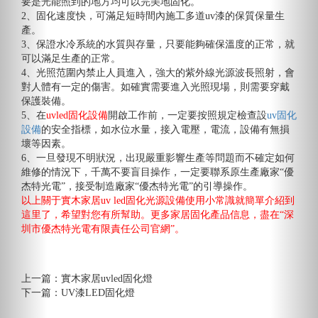
要是光能照到的地方均可以完美地固化。
2、固化速度快，可滿足短時間內施工多道uv漆的保質保量生
產。
3、保證水冷系統的水質與存量，只要能夠確保溫度的正常，就
可以滿足生產的正常。
4、光照范圍內禁止人員進入，強大的紫外線光源波長照射，會
對人體有一定的傷害。如確實需要進入光照現場，則需要穿戴
保護裝備。
5、在
uvled固化設備
開啟工作前，一定要按照規定檢查設
uv固化
設備
的安全指標，如水位水量，接入電壓，電流，設備有無損
壞等因素。
6、一旦發現不明狀況，出現嚴重影響生產等問題而不確定如何
維修的情況下，千萬不要盲目操作，一定要聯系原生產廠家“優
杰特光電”，接受制造廠家“優杰特光電”的引導操作。
以上關于實木家居uv led固化光源設備使用小常識就簡單介紹到
這里了，希望對您有所幫助。更多家居固化產品信息，盡在“深
圳市優杰特光電有限責任公司官網”。
上一篇：
實木家居uvled固化燈
下一篇：
UV漆LED固化燈